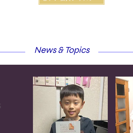
News & Topics
等