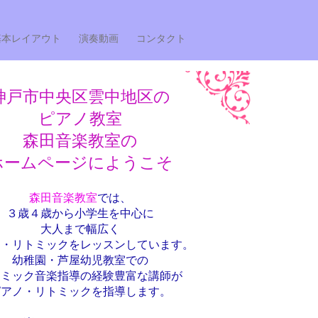
基本レイアウト
演奏動画
コンタクト
神戸市中央区雲中地区の
ピアノ教室
​森田音楽教室の
ホームページにようこそ
森田音楽教室
では、
３歳４歳から小学生を中心に
大人まで幅広く
ノ・リトミックをレッスンしています。
幼稚園・芦屋幼児教室での
トミック音楽指導の経験豊富な講師が
ピアノ・リトミックを指導します。